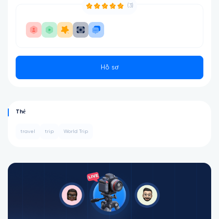
(3)
Hồ sơ
Thẻ
travel
trip
World Trip