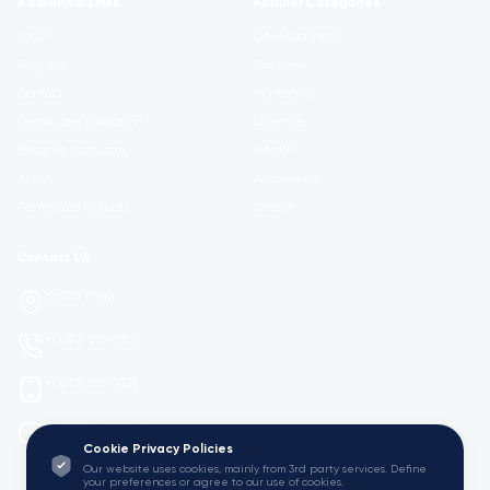
Additional Links
Popular Categories
Login
Development
Register
Business
Contact
Marketing
Certificate Validation
Lifestyle
Become Instructor
Health
About
Academics
Terms and Policies
Design
Contact US
Ho Chi Minh
+1 (323) 555-9876
+1 (213) 555-4321
mail@Viedu.Academy.
Cookie Privacy Policies
Our website uses cookies, mainly from 3rd party services. Define
your preferences or agree to our use of cookies.