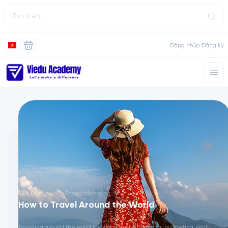
Đăng nhập
Đăng ký
Các khóa học
Phong cách sống
How to Travel Around the World
Traveling around the world involves careful planning, budgeting, and