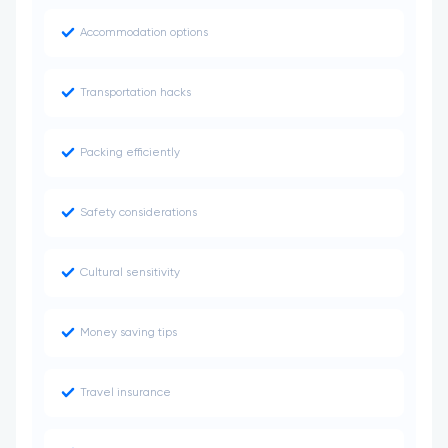
Accommodation options
Transportation hacks
Packing efficiently
Safety considerations
Cultural sensitivity
Money saving tips
Travel insurance