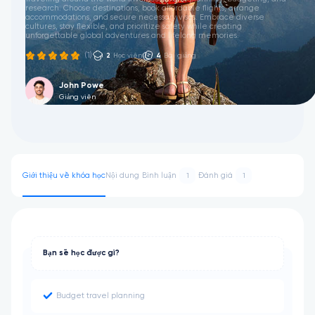
research. Choose destinations, book affordable flights, arrange
accommodations, and secure necessary visas. Embrace diverse
cultures, stay flexible, and prioritize safety while creating
unforgettable global adventures and lifelong memories.
(1)
2
Học viên
4
Bài giảng
John Powe
Giảng viên
Giới thiệu về khóa học
Nội dung
Bình luận
Đánh giá
1
1
Bạn sẽ học được gì?
Budget travel planning