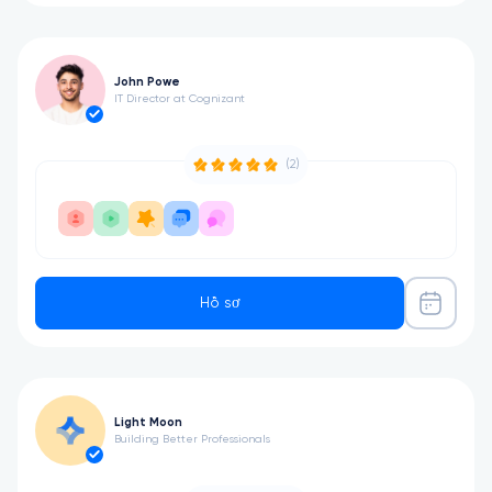
John Powe
IT Director at Cognizant
(2)
Hồ sơ
Light Moon
Building Better Professionals