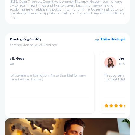
IELTS, Color Therapy, Cognitive behavior Therapy, Nebosh etc. I always
try to learn new things and like to travel. Learning new skills and
exploring new fields is my passion. I am a full time Udemy instructor so I
am always there to support and help you if you find any kind of difficulty.
I try ...
Đánh giá gần đây
Thêm đánh giá
Xem học viên nói gì về khóa học.
Jessica B. Gray
14/07/2021
w
This course is full of traveling information. I'm so thankful for new
tips that I didn't hear before. Thanks:)