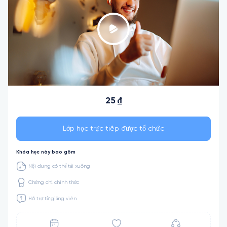
25 ₫
Lớp học trực tiếp được tổ chức
Khóa học này bao gồm
Nội dung có thể tải xuống
Chứng chỉ chính thức
Hỗ trợ từ giảng viên