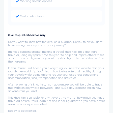
Working abroad options
Sustainable travel
Giới thiệu về khóa học này
Do you want to know how to travel on a budget? Do you think you don't
have enough money to start your journey?
I'm not a content creator making a travel khóa học, I'm a die-hard
traveler, using my spare time this year to help and inspire others to set
on a trip abroad. I genuinely want my khóa học to let học viêns realize
their dreams.
In this Course I will teach you everything you need to know to plan your
round-the-world trip. You'll learn how to stay safe and healthy during
your travels while being able to reduce your expenses concerning
accommodation, food, transportation and activities.
After following this khóa học, I can guarantee you will be able to travel
the world on anywhere between 1 and 50$ a day, depending on how
adventurous you are!
This khóa học is suitable for any traveler, no matter how much you have
traveled before. You'll learn tips and ideas I guarantee you have never
seen before anywhere else!
Ready to get started?