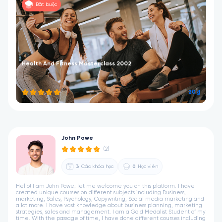
Bắt buộc
Health And Fitness Masterclass 2002
20 ₫
John Powe
(2)
3
Các khóa học
0
Học viên
Hello! I am John Powe; let me welcome you on this platform. I have
created unique courses on different subjects including Business,
marketing, Sales, Psychology, Copywriting, Social media marketing and
a lot more. I have vast knowledge about business planning, marketing
strategies, sales and management. I am a Gold Medalist Student of my
time. With the passage of time, I have done different courses including