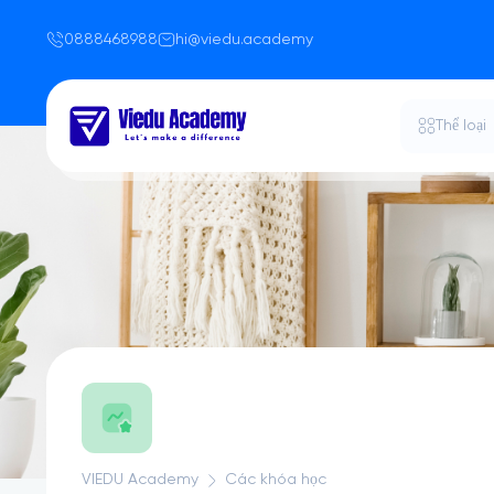
0888468988
hi@viedu.academy
Thể loại
VIEDU Academy
Các khóa học