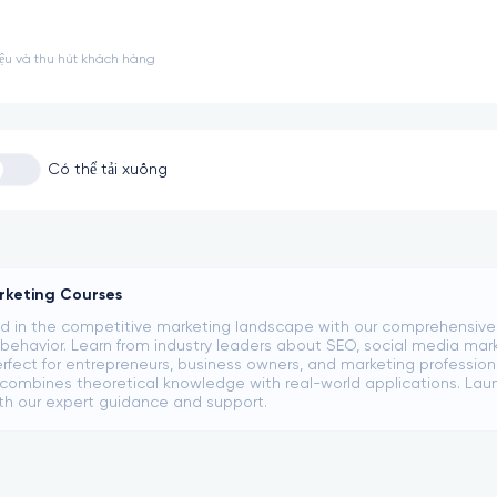
ệu và thu hút khách hàng
Có thể tải xuống
rketing Courses
 in the competitive marketing landscape with our comprehensive co
ehavior. Learn from industry leaders about SEO, social media mark
rfect for entrepreneurs, business owners, and marketing professional
ombines theoretical knowledge with real-world applications. Laun
th our expert guidance and support.