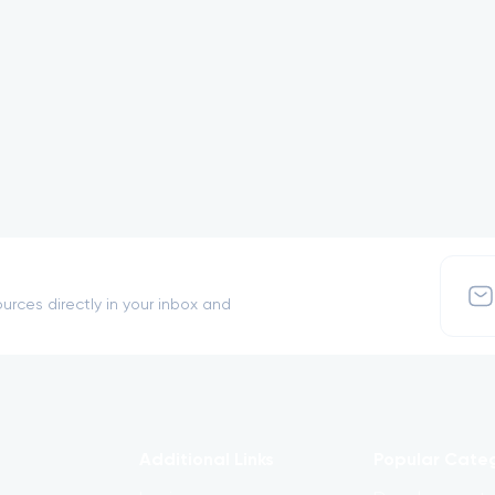
urces directly in your inbox and
Additional Links
Popular Cate