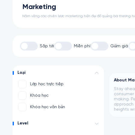
Marketing
Nắm vững các chiến lược marketing hiện đại để quảng bá thương hi
Sắp tới
Miễn phí
Giảm giá
Loại
About Ma
Lớp học trực tiếp
Stay ahead
consumer b
Khóa học
making. Pe
approach c
Khóa học văn bản
heights wi
Level