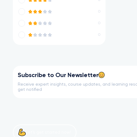
0
0
0
0
Subscribe to Our Newsletter
Receive expert insights, course updates, and learning reso
get notified
Let’s get started now!