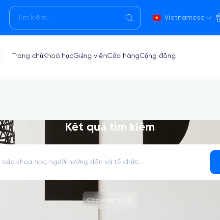
Vietnamese
Trang chủ
Khoá học
Giảng viên
Cửa hàng
Cộng đồng
Kết quả tìm kiếm
Các khóa học (1)