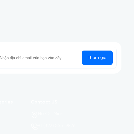
Tham gia
gories
Contact US
Ho Chi Minh
+1 (323) 555-9876