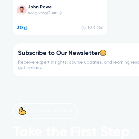
John Powe
Quản lý
trong vòng
30 ₫
1:30
Giờ
Subscribe to Our Newsletter
Receive expert insights, course updates, and learning reso
get notified
Let’s get started now!
Take the First Step