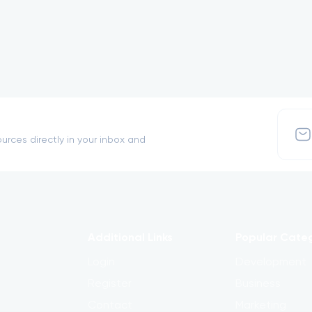
urces directly in your inbox and
Additional Links
Popular Cate
Login
Development
Register
Business
Contact
Marketing