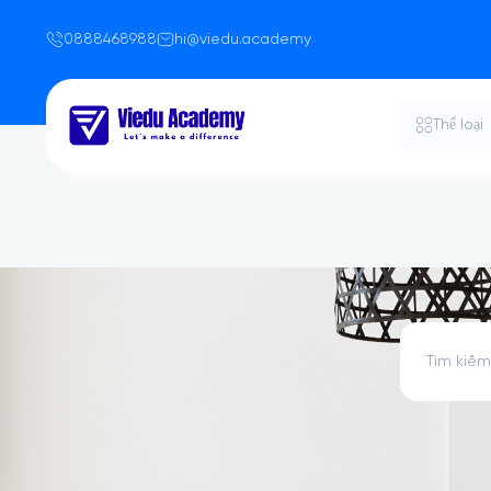
0888468988
hi@viedu.academy
Thể loại