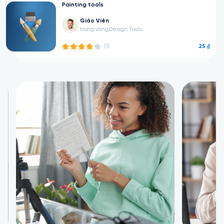
Painting tools
Giáo Viên
trong vòng
Design Tools
25 ₫
(1)