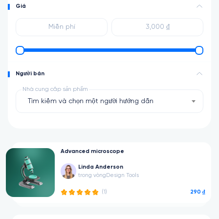
Giá
Người bán
Nhà cung cấp sản phẩm
Tìm kiếm và chọn một người hướng dẫn
Advanced microscope
Linda Anderson
trong vòng
Design Tools
290 ₫
(1)