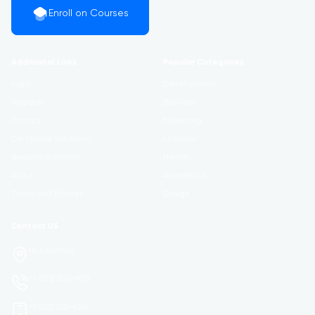
Enroll on Courses
Additional Links
Popular Categories
Login
Development
Register
Business
Contact
Marketing
Certificate Validation
Lifestyle
Become Instructor
Health
About
Academics
Terms and Policies
Design
Contact US
Ho Chi Minh
+1 (323) 555-9876
+1 (213) 555-4321