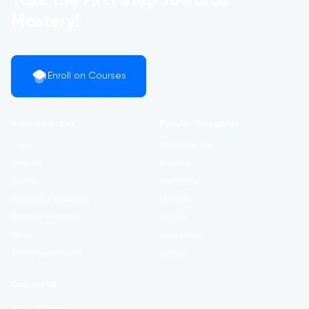
Take the First Step Towards
Mastery!
Enroll on Courses
Additional Links
Popular Categories
Login
Development
Register
Business
Contact
Marketing
Certificate Validation
Lifestyle
Become Instructor
Health
About
Academics
Terms and Policies
Design
Contact US