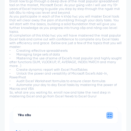
Enroll now to go through a deep dive of the most popular spreadsheet
tool on the market, Microsoft Excel. As your giảng viên I will use my 15+
years of Excel training to guide you step by step through the người mới
bắt đầu to nâng cao level and beyond.
As you participate in each of the 4 khóa học you will master Excel tools
that will clear away the pain of stumbling through your daily tasks. You
will start with the basics, building a solid foundation that will give you
further knowledge as you progress into trung cấp and nâng cao level
topics.
At completion of this khóa học you will have mastered the most popular
Excel tools and come out with confidence to complete any Excel tasks
with efficiency and grace. Below are just a few of the topics that you will
master:
•
Creating effective spreadsheets
•
Managing large sets of data
•
Mastering the use of some of Excel's most popular and highly sought
after functions (SUM, VLOOKUP, IF, AVERAGE, INDEX/MATCH and many
more...)
•
Create dynamic report with Excel PivotTables
•
Unlock the power and versatility of Microsoft Excel's Add-In,
PowerPivot
•
Audit Excel Worksheet formulas to ensure clean formulas
•
Automate your day to day Excel tasks by mastering the power of
Macros and VBA
So, what are you waiting for, enroll now and take the next step in
mastering Excel and go from Excel Newb to Excel Guru!
Yêu cầu