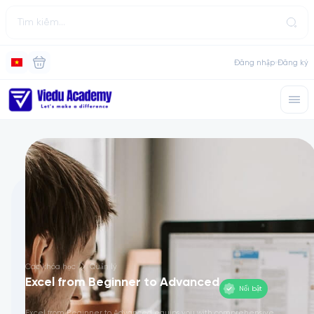
Đăng nhập
Đăng ký
Các khóa học
Quản lý
Excel from Beginner to Advanced
Nổi bật
Excel from Beginner to Advanced equips you with comprehensive