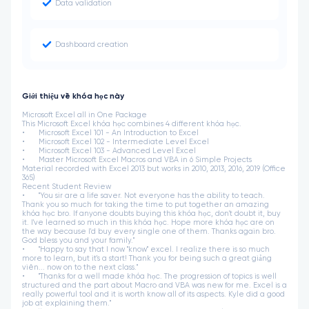
Data validation
Dashboard creation
Giới thiệu về khóa học này
Microsoft Excel all in One Package
This Microsoft Excel khóa học combines 4 different khóa học.
•
Microsoft Excel 101 - An Introduction to Excel
•
Microsoft Excel 102 - Intermediate Level Excel
•
Microsoft Excel 103 - Advanced Level Excel
•
Master Microsoft Excel Macros and VBA in 6 Simple Projects
Material recorded with Excel 2013 but works in 2010, 2013, 2016, 2019 (Office
365)
Recent Student Review
•
"You sir are a life saver. Not everyone has the ability to teach.
Thank you so much for taking the time to put together an amazing
khóa học bro. If anyone doubts buying this khóa học, don't doubt it, buy
it. I've learned so much in this khóa học. Hope more khóa học are on
the way because I'd buy every single one of them. Thanks again bro.
God bless you and your family."
•
"Happy to say that I now "know" excel. I realize there is so much
more to learn, but it's a start! Thank you for being such a great giảng
viên... now on to the next class."
•
"Thanks for a well made khóa học. The progression of topics is well
structured and the part about Macro and VBA was new for me. Excel is a
really powerful tool and it is worth know all of its aspects. Kyle did a good
job at explaining them."