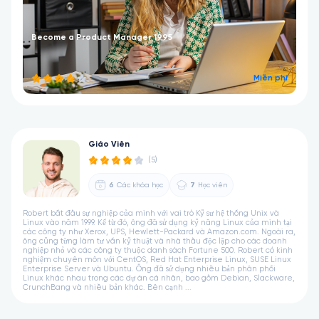
Become a Product Manager 1995
Miễn phí
Giáo Viên
(5)
6
Các khóa học
7
Học viên
Robert bắt đầu sự nghiệp của mình với vai trò Kỹ sư hệ thống Unix và
Linux vào năm 1999. Kể từ đó, ông đã sử dụng kỹ năng Linux của mình tại
các công ty như Xerox, UPS, Hewlett-Packard và Amazon.com. Ngoài ra,
ông cũng từng làm tư vấn kỹ thuật và nhà thầu độc lập cho các doanh
nghiệp nhỏ và các công ty thuộc danh sách Fortune 500. Robert có kinh
nghiệm chuyên môn với CentOS, Red Hat Enterprise Linux, SUSE Linux
Enterprise Server và Ubuntu. Ông đã sử dụng nhiều bản phân phối
Linux khác nhau trong các dự án cá nhân, bao gồm Debian, Slackware,
CrunchBang và nhiều bản khác. Bên cạnh ...