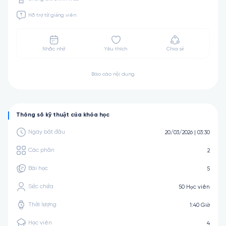
Hỗ trợ từ giảng viên
Nhắc nhở
Yêu thích
Chia sẻ
Báo cáo nội dung
Thông số kỹ thuật của khóa học
Ngày bắt đầu
20/03/2026 | 03:30
Các phần
2
Bài học
5
Sức chứa
50 Học viên
Thời lượng
1:40 Giờ
Học viên
4