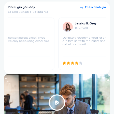
Đánh giá gần đây
Thêm đánh giá
Xem học viên nói gì về khóa học.
Jessica B. Gray
14/07/2021
Definitely recommended for anyone starting out excel. If you
s a
are familiar with the basics and have only been using excel as a
calculator this will ...