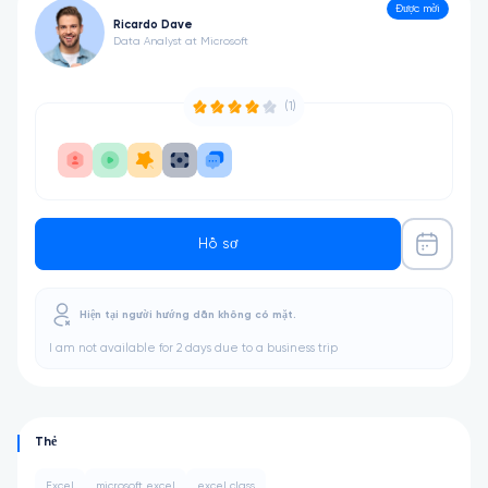
Được mời
Ricardo Dave
Data Analyst at Microsoft
(1)
Hồ sơ
Hiện tại người hướng dẫn không có mặt.
I am not available for 2 days due to a business trip
Thẻ
Excel
microsoft excel
excel class