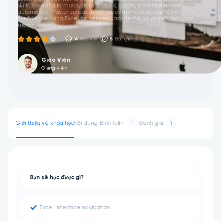
skills, covering formulas, data analysis, charts, pivot tables, and
automation. Master spreadsheet , streamline tasks, and gain
confidence using Excel for personal, academic, or professional data
management success.
(1)
4
Học viên
5
Bài giảng
Giáo Viên
Giảng viên
Giới thiệu về khóa học
Nội dung
Bình luận
Đánh giá
1
1
Bạn sẽ học được gì?
Excel interface navigation