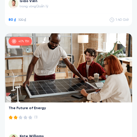
Giáo Viên
Quản lý
trong vòng
80 ₫
100 ₫
1:40
Giờ
40% Tắt
The Future of Energy
(1)
Kate Williams