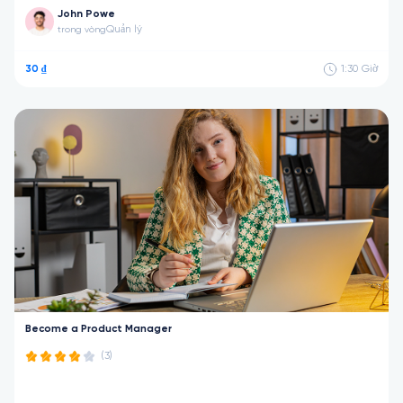
John Powe
Quản lý
trong vòng
30 ₫
1:30
Giờ
Become a Product Manager
(3)