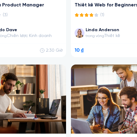
 Product Manager
Thiết kế Web for Beginner
(3)
(1)
rdo Dave
Linda Anderson
Chiến lược Kinh doanh
Thiết kế
vòng
trong vòng
10 ₫
2:30
Giờ