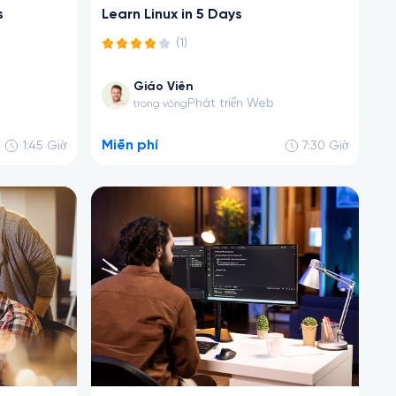
s
Learn Linux in 5 Days
(1)
Giáo Viên
Phát triển Web
trong vòng
Miễn phí
1:45
Giờ
7:30
Giờ