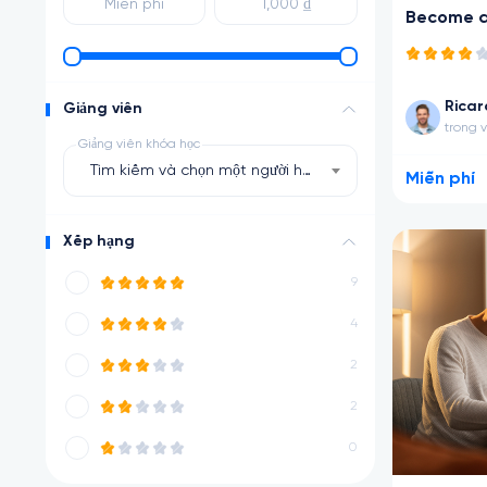
Become a
Rica
Giảng viên
trong 
Giảng viên khóa học
Tìm kiếm và chọn một người hướng dẫn
Miễn phí
Xếp hạng
9
4
2
2
0