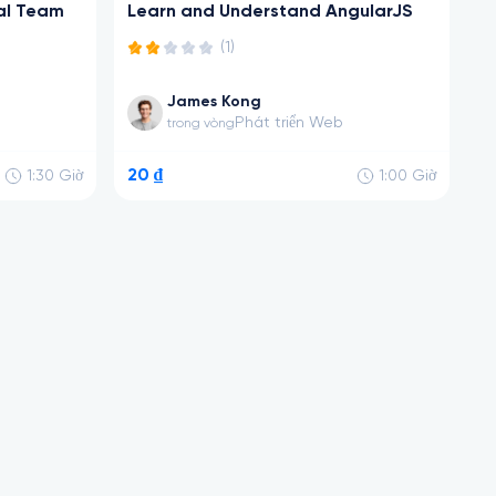
al Team
Learn and Understand AngularJS
(1)
James Kong
Phát triển Web
trong vòng
20 ₫
1:30
Giờ
1:00
Giờ