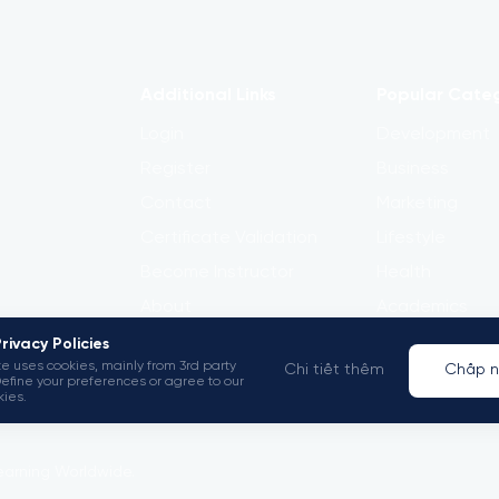
Additional Links
Popular Cate
Login
Development
Register
Business
Contact
Marketing
Certificate Validation
Lifestyle
Become Instructor
Health
About
Academics
Terms and Policies
Design
rivacy Policies
e uses cookies, mainly from 3rd party
Chi tiết thêm
Chấp n
Define your preferences or agree to our
kies.
arning Worldwide.