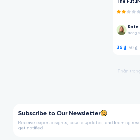
The Futur
Kate 
trong 
36 ₫
60 ₫
Phân tran
Subscribe to Our Newsletter
Receive expert insights, course updates, and learning reso
get notified