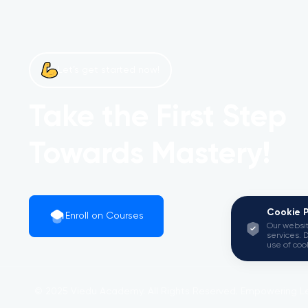
Let’s get started now!
Take the First Step
Towards Mastery!
Cookie P
Enroll on Courses
Our websit
services. 
use of coo
© 2025 Viedu Academy. All Rights Reserved. Empowering Le