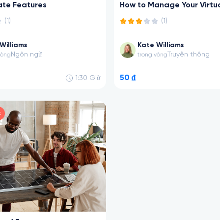
te Features
How to Manage Your Virtu
(1)
(1)
Williams
Kate Williams
Ngôn ngữ
Truyền thông
vòng
trong vòng
50 ₫
1:30
Giờ
t