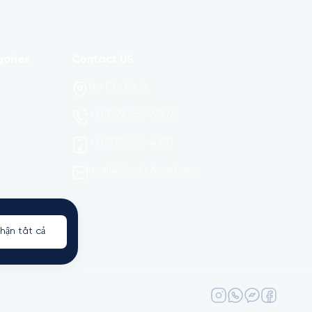
gories
Contact US
Ho Chi Minh
+1 (323) 555-9876
+1 (213) 555-4321
mail@Viedu.Academy.
hận tất cả