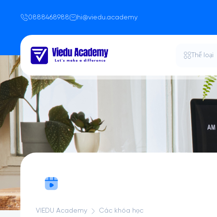
0888468988
hi@viedu.academy
Thể loại
VIEDU Academy
Các khóa học