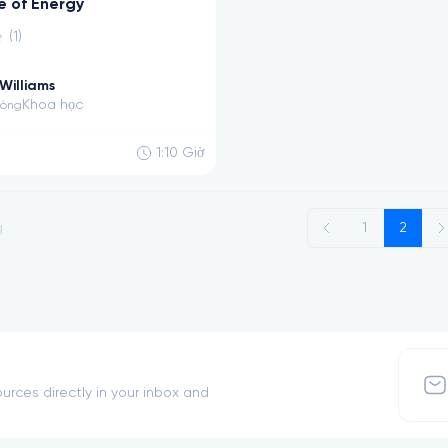
e of Energy
(1)
Williams
Khoa học
vòng
1:10
Giờ
g
1
2
urces directly in your inbox and