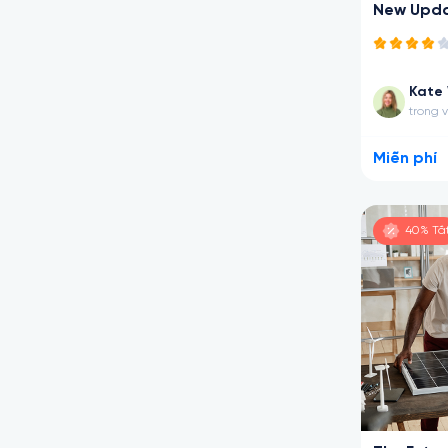
New Upda
Kate 
trong 
Miễn phí
40% Tắ